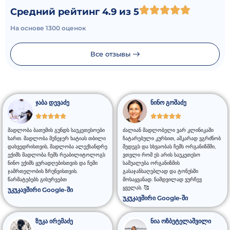
Средний рейтинг 4.9 из 5
На основе 1300 оценок
Все отзывы
ჯაბა დევაძე
ნინო გოშაძე
მადლობა ბათუმის გუნდს საუკეთესოები
ძალიან მადლობელი ვარ კლინიკაში
ხართ. მადლობა მენეჯერ ხატიას თბილი
ჩატარებული კურსით, აშკარად ვგრძნობ
დახვედრისთვის, მადლობა ალექსანდრე
შედეგს და სხვაობას ჩემს ორგანიზმში,
ექიმს მადლობა ჩემს რეაბილიტოლოგს
ვთვლი რომ ეს არის საუკეთესო
ნინო ექიმს ყურადღებისთვის და ჩემი
საშუალება ორგანიზმის
ჯამრთელობის ზრუნვისთვის.
გასაჯანსაღებლად და ტონუსში
წარმატებებს გისურვებთ
მოსაყვანად. ნამდვილად ვურჩევ
ყველას. 🥰
უკუკავშირი Google-ში
უკუკავშირი Google-ში
ზუკა ირემაძე
ნია ოზბეტელაშვილი