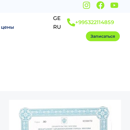
GE
+995322114859
RU
и цены
Записаться