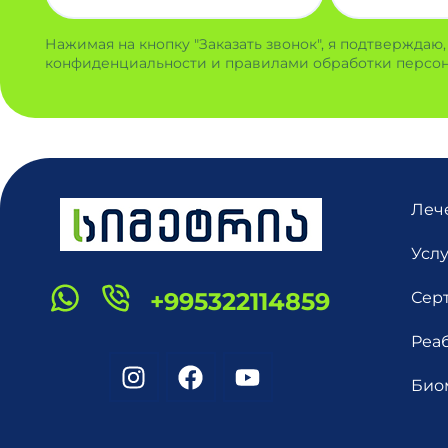
Нажимая на кнопку "Заказать звонок", я подтверждаю
конфиденциальности и правилами обработки персон
Леч
Усл
+995322114859
Сер
Реа
Био