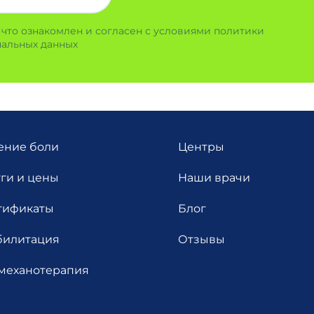
, что ознакомлен и согласен с условиями политики
альных данных
ение боли
Центры
уги и цены
Наши врачи
тификаты
Блог
билитация
Отзывы
механотерапия